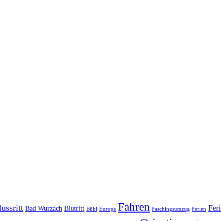
Fahren
ussritt
Fer
Bad Wurzach
Blutritt
Bühl
Europa
Faschingsumzug
Ferien