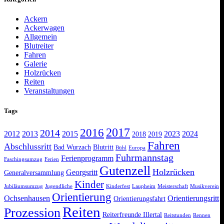
Ackern
Ackerwagen
Allgemein
Blutreiter
Fahren
Galerie
Holzrücken
Reiten
Veranstaltungen
Tags
2017
2016
2014
2012
2013
2015
2023
2024
2018
2019
Fahren
Abschlussritt
Bad Wurzach
Blutritt
Bühl
Europa
Fuhrmannstag
Ferienprogramm
Faschingsumzug
Ferien
Gutenzell
Holzrücken
Georgsritt
Generalversammlung
Kinder
Jubiläumsumzug
Jugendliche
Kinderfest
Laupheim
Meisterschaft
Musikverein
Orientierung
Ochsenhausen
Orientierungsritt
Orientierungsfahrt
Reiten
Prozession
Reiterfreunde Illertal
Reitstunden
Rennen