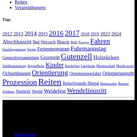
Reiten
Veranstaltungen
Tags
2017
2016
2014
2012
2013
2015
2023
2024
2018
2019
Fahren
Abschlussritt
Bad Wurzach
Blutritt
Bühl
Europa
Fuhrmannstag
Ferienprogramm
Faschingsumzug
Ferien
Gutenzell
Holzrücken
Georgsritt
Generalversammlung
Kinder
Jubiläumsumzug
Jugendliche
Kinderfest
Laupheim
Meisterschaft
Musikverein
Orientierung
Ochsenhausen
Orientierungsritt
Orientierungsfahrt
Reiten
Prozession
Reiterfreunde Illertal
Reitstunden
Rennen
Wendelinusritt
Weidefest
Sternritt
Verein
Schlitten
Wir lieben Pferde
Impressum