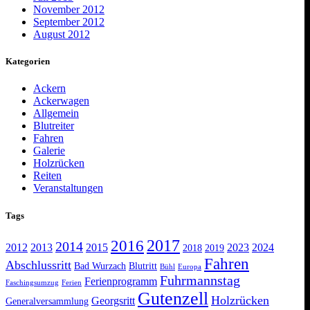
November 2012
September 2012
August 2012
Kategorien
Ackern
Ackerwagen
Allgemein
Blutreiter
Fahren
Galerie
Holzrücken
Reiten
Veranstaltungen
Tags
2017
2016
2014
2012
2013
2015
2023
2024
2018
2019
Fahren
Abschlussritt
Bad Wurzach
Blutritt
Bühl
Europa
Fuhrmannstag
Ferienprogramm
Faschingsumzug
Ferien
Gutenzell
Holzrücken
Georgsritt
Generalversammlung