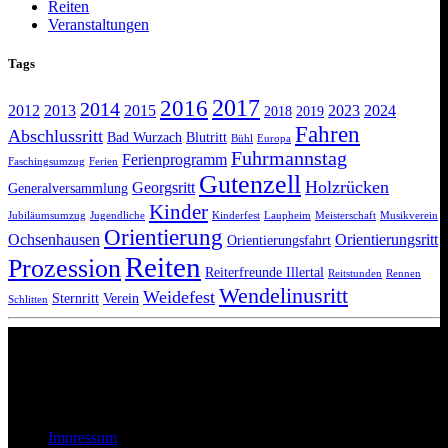
Reiten
Veranstaltungen
Tags
2017
2016
2014
2012
2013
2015
2023
2024
2018
2019
Fahren
Abschlussritt
Bad Wurzach
Blutritt
Bühl
Europa
Fuhrmannstag
Ferienprogramm
Faschingsumzug
Ferien
Gutenzell
Holzrücken
Georgsritt
Generalversammlung
Kinder
Jubiläumsumzug
Jugendliche
Kinderfest
Laupheim
Meisterschaft
Musikverein
Orientierung
Ochsenhausen
Orientierungsritt
Orientierungsfahrt
Reiten
Prozession
Reiterfreunde Illertal
Reitstunden
Rennen
Wendelinusritt
Weidefest
Sternritt
Verein
Schlitten
Wir lieben Pferde
Impressum