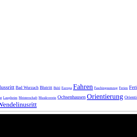
Fahren
ussritt
Fer
Bad Wurzach
Blutritt
Bühl
Europa
Faschingsumzug
Ferien
Orientierung
Ochsenhausen
Orienti
st
Laupheim
Meisterschaft
Musikverein
Wendelinusritt