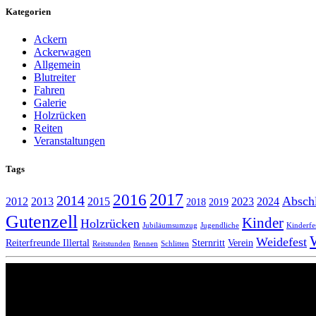
Kategorien
Ackern
Ackerwagen
Allgemein
Blutreiter
Fahren
Galerie
Holzrücken
Reiten
Veranstaltungen
Tags
2017
2016
2014
Abschl
2012
2013
2015
2023
2024
2018
2019
Gutenzell
Kinder
Holzrücken
Jubiläumsumzug
Jugendliche
Kinderfe
Weidefest
Reiterfreunde Illertal
Sternritt
Verein
Reitstunden
Rennen
Schlitten
Wir lieben Pferde