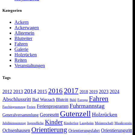
Kategorien
Ackern
Ackerwagen
Allgemein
Blutreiter
Fahren
Galerie
Holzrücken
Reiten
Veranstaltungen
Tags
2017
2016
2014
2012
2013
2015
2023
2024
2018
2019
Fahren
Abschlussritt
Bad Wurzach
Blutritt
Bühl
Europa
Fuhrmannstag
Ferienprogramm
Faschingsumzug
Ferien
Gutenzell
Holzrücken
Georgsritt
Generalversammlung
Kinder
Jubiläumsumzug
Jugendliche
Kinderfest
Laupheim
Meisterschaft
Musikverein
Orientierung
Ochsenhausen
Orientierungsritt
Orientierungsfahrt