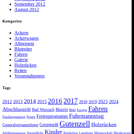
September 2012
August 2012
Kategorien
Ackern
Ackerwagen
Allgemein
Blutreiter
Fahren
Galerie
Holzrücken
Reiten
Veranstaltungen
Tags
2017
2016
2014
2012
2013
2015
2023
2024
2018
2019
Fahren
Abschlussritt
Bad Wurzach
Blutritt
Bühl
Europa
Fuhrmannstag
Ferienprogramm
Faschingsumzug
Ferien
Gutenzell
Holzrücken
Georgsritt
Generalversammlung
Kinder
Jubiläumsumzug
Jugendliche
Kinderfest
Laupheim
Meisterschaft
Musikverein